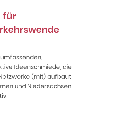
 für
erkehrswende
er umfassenden,
ktive Ideenschmiede, die
 Netzwerke (mit) aufbaut
remen und Niedersachsen,
iv.