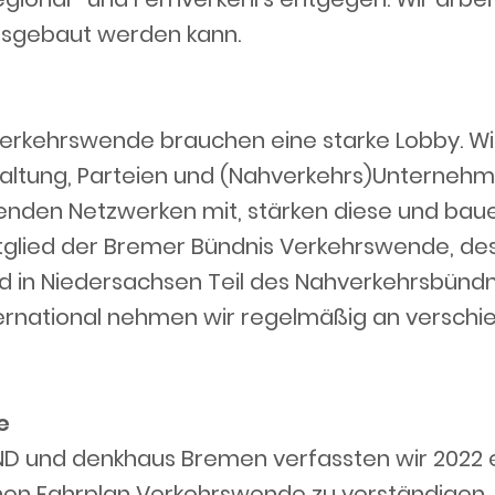
ausgebaut werden kann.
Verkehrswende brauchen eine starke Lobby. Wi
ltung, Parteien und (Nahverkehrs)Unternehm
ehenden Netzwerken mit, stärken diese und ba
Mitglied der Bremer Bündnis Verkehrswende, de
d in Niedersachsen Teil des Nahverkehrsbündn
ernational nehmen wir regelmäßig an versch
e
und denkhaus Bremen verfassten wir 2022 ei
 einen Fahrplan Verkehrswende zu verständigen