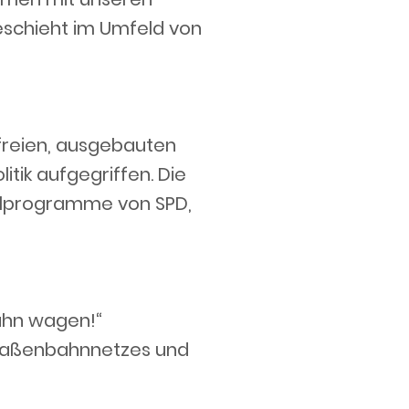
eschieht im Umfeld von
nfreien, ausgebauten
tik aufgegriffen. Die
hlprogramme von SPD,
ahn wagen!“
 Straßenbahnnetzes und