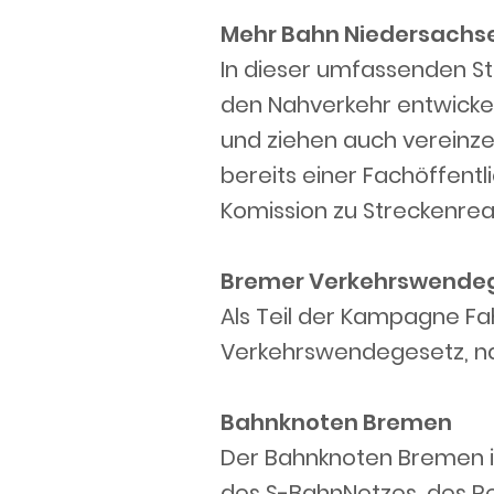
Mehr Bahn Niedersachs
In dieser umfassenden St
den Nahverkehr entwickeln
und ziehen auch vereinz
bereits einer Fachöffentl
Komission zu Streckenrea
Bremer Verkehrswende
Als Teil der Kampagne F
Verkehrswendegesetz, nac
Bahnknoten Bremen
Der Bahnknoten Bremen is
des S-BahnNetzes, des Re