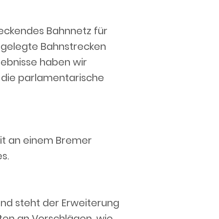
deckendes Bahnnetz für
illgelegte Bahnstrecken
gebnisse haben wir
n die parlamentarische
eit an einem Bremer
s.
und steht der Erweiterung
ten an Vorschlägen, wie