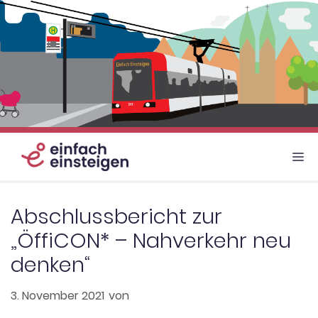
Zum
Inhalt
springen
M
Abschlussbericht zur
„ÖffiCON* – Nahverkehr neu
denken“
3. November 2021
von