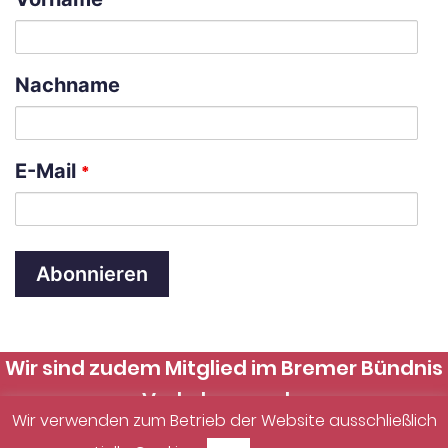
Nachname
E-Mail
*
A
l
Wir sind zudem Mitglied im Bremer Bündnis
t
Verkehrswende.
Wir verwenden zum Betrieb der Website ausschließlich
e