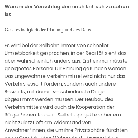
Warum der Vorschlag dennoch kritisch zu sehen
ist
G͟e͟s͟c͟h͟w͟i͟n͟d͟i͟gk͟e͟i͟t͟ ͟d͟e͟r͟ ͟P͟l͟a͟n͟u͟n͟g ͟u͟n͟d͟ ͟d͟e͟s͟ ͟B͟a͟u͟s͟
Es wird bei der Seilbahn immer von schneller
Umsetzbarkeit gesprochen, in der Realität sieht das
aber wahrscheinlich anders aus. Erst einmal müsste
geeignetes Personal für Planung gefunden werden.
Das ungewohnte Verkehrsmittel wird nicht nur das
Verkehrsressort fordern, sondern auch andere
Ressorts, mit denen verschiedenste Dinge
abgestimmt werden müssen. Der Neubau des
Verkehrsmittels wird auch die Kooperation der
Bürger*innen fordern. Seilbahnprojekte scheitern
nicht zuletzt oft am Widerstand von
Anwohner*innen, die um ihre Privatsphäre fürchten,
wenn Gondeln über Wohngebiete hinwegfahren.