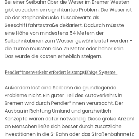
Bei einer Seilbahn über die Weser im Bremer Westen
gibt es zudem ein signifikantes Problem: Die Weser ist
ab der Stephanibrücke flussabwärts als
Seeschifffahrtsstraße deklariert. Dadurch müsste
eine Höhe von mindestens 54 Metern der
Seilbahnkabinen zum Wasser gewährleistet werden –
die Türme müssten also 75 Meter oder höher sein.
Das würde die Kosten erheblich steigern.
P͟e͟n͟d͟l͟e͟r͟*͟i͟n͟n͟e͟n͟v͟e͟r͟k͟e͟h͟r͟ ͟e͟r͟f͟o͟r͟d͟e͟r͟t͟ ͟l͟e͟i͟s͟t͟u͟n͟gs͟f͟ä͟h͟i͟ge͟ ͟S͟ys͟t͟e͟m͟e͟
Außerdem löst eine Seilbahn die grundlegende
Probleme nicht. Ein guter Teil des Autoverkehrs in
Bremen wird durch Pendler*innen verursacht. Der
Ausbau in Richtung Umland und ganzheitlich
Konzepte wären dafür notwendig. Diese große Anzahl
an Menschen ließe sich besser durch zusätzliche
Investitionen in die S-Bahn oder das Straßenbahnnetz