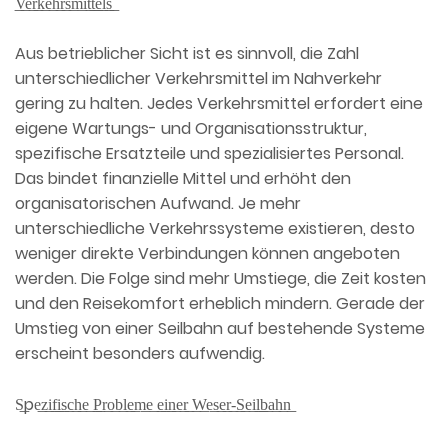
͟V͟e͟r͟k͟e͟h͟r͟s͟m͟i͟t͟t͟e͟l͟s͟
Aus betrieblicher Sicht ist es sinnvoll, die Zahl
unterschiedlicher Verkehrsmittel im Nahverkehr
gering zu halten. Jedes Verkehrsmittel erfordert eine
eigene Wartungs- und Organisationsstruktur,
spezifische Ersatzteile und spezialisiertes Personal.
Das bindet finanzielle Mittel und erhöht den
organisatorischen Aufwand. Je mehr
unterschiedliche Verkehrssysteme existieren, desto
weniger direkte Verbindungen können angeboten
werden. Die Folge sind mehr Umstiege, die Zeit kosten
und den Reisekomfort erheblich mindern. Gerade der
Umstieg von einer Seilbahn auf bestehende Systeme
erscheint besonders aufwendig.
S͟pe͟z͟i͟f͟i͟s͟c͟h͟e͟ ͟P͟r͟o͟b͟l͟e͟m͟e͟ ͟e͟i͟n͟e͟r͟ ͟W͟e͟s͟e͟r͟-͟S͟e͟i͟l͟b͟a͟h͟n͟