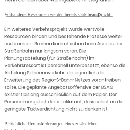
V͟o͟r͟h͟a͟n͟d͟e͟n͟e͟ ͟R͟e͟s͟s͟o͟u͟r͟c͟e͟n͟ ͟w͟e͟r͟d͟e͟n͟ ͟b͟e͟r͟e͟i͟t͟s͟ ͟s͟t͟a͟r͟k͟ ͟b͟e͟a͟n͟s͟pr͟u͟c͟h͟t͟
Ein weiteres Verkehrsprojekt würde wertvolle
Ressourcen binden und bestehende Prozesse weiter
ausbremsen. Bremen kommt schon beim Ausbau der
Straßenbahn nur langsam voran. Die
Planungsabteilung (für Straßenbahn) im
Verkehrsressort ist personell unterbesetzt, ebenso die
Abteilung Schienenverkehr, die eigentlich die
Erweiterung des Regio-S-Bahn-Netzes vorantreiben
sollte. Die geplante Angebotsoffensive der BSAG
existiert bislang ausschließlich auf dem Papier. Der
Personalmangel ist derart eklatant, dass selbst an die
geringste Taktverdichtung nicht zu denken ist.
B͟e͟t͟r͟i͟e͟b͟l͟i͟c͟h͟e͟ ͟H͟e͟r͟a͟u͟s͟f͟o͟r͟d͟e͟r͟u͟n͟ge͟n͟ ͟e͟i͟n͟e͟s͟ ͟z͟u͟s͟ä͟t͟z͟l͟i͟c͟h͟e͟n͟