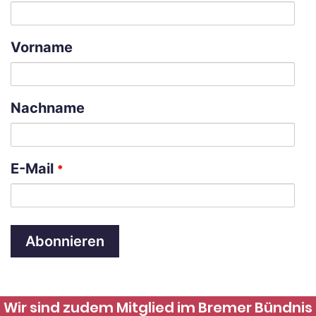
Vorname
Nachname
E-Mail
*
A
l
Wir sind zudem Mitglied im Bremer Bündnis