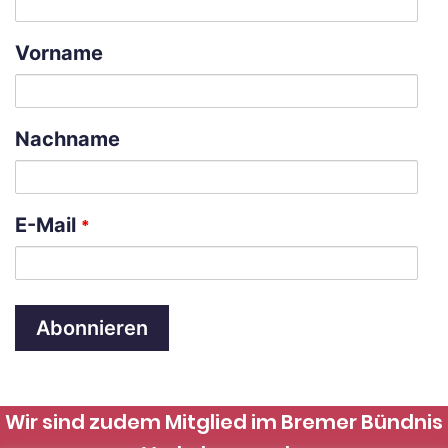
Vorname
Nachname
E-Mail
*
A
l
Wir sind zudem Mitglied im Bremer Bündnis
t