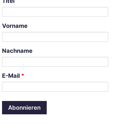
Titel
Vorname
Nachname
*
E-Mail
A